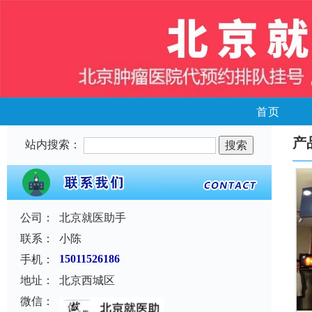
首页
产
站内搜索：
公司：
北京就医助手
联系：
小陈
手机：
15011526186
地址：
北京西城区
微信：