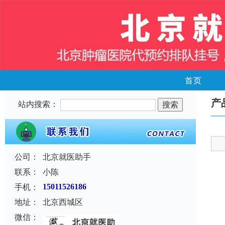
首页
产
站内搜索：
公司：
北京就医助手
联系：
小陈
手机：
15011526186
地址：
北京西城区
微信：