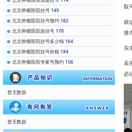
北京肿瘤医院加急挂号
174
取
北京肿瘤医院挂号
149
北京肿瘤医院挂号预约
182
就
北京肿瘤医院急挂号
178
接
北京肿瘤医院挂号多少钱
164
实
北京肿瘤医院挂号价格
184
北京肿瘤医院专家号预约
156
采
必
暂无数据
暂无数据