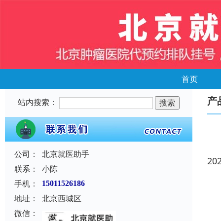
首页
产
站内搜索：
公司：
北京就医助手
20
联系：
小陈
手机：
15011526186
地址：
北京西城区
微信：