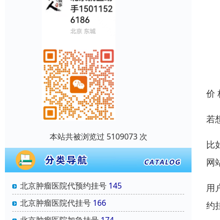
价
若
本站共被浏览过 5109073 次
比
网
北京肿瘤医院代预约挂号
145
用
北京肿瘤医院代挂号
166
约