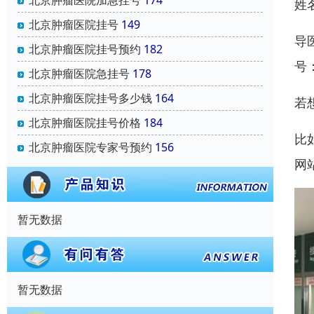
北京肿瘤医院加急挂号
174
姓
北京肿瘤医院挂号
149
导
北京肿瘤医院挂号预约
182
号
北京肿瘤医院急挂号
178
北京肿瘤医院挂号多少钱
164
若
北京肿瘤医院挂号价格
184
比
北京肿瘤医院专家号预约
156
网
暂无数据
暂无数据