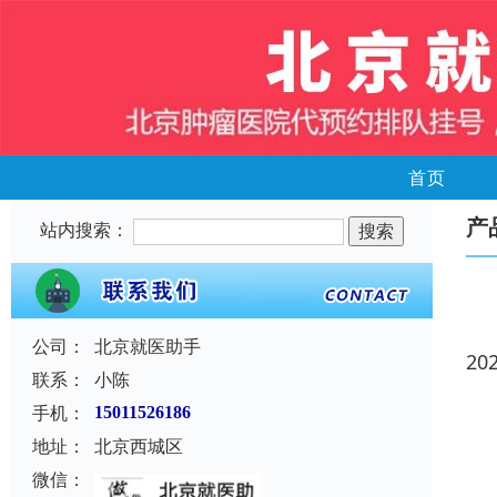
首页
产
站内搜索：
公司：
北京就医助手
20
联系：
小陈
手机：
15011526186
地址：
北京西城区
微信：