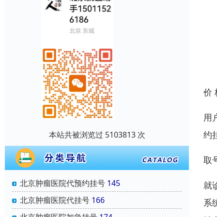
价
用
约
本站共被浏览过 5103813 次
取
北京肿瘤医院代预约挂号
145
就
北京肿瘤医院代挂号
166
系