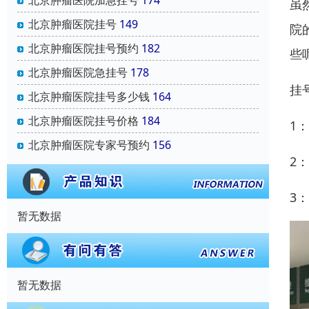
北京肿瘤医院加急挂号
174
虽
北京肿瘤医院挂号
149
院
北京肿瘤医院挂号预约
182
些
北京肿瘤医院急挂号
178
挂
北京肿瘤医院挂号多少钱
164
北京肿瘤医院挂号价格
184
1
北京肿瘤医院专家号预约
156
2
3
暂无数据
暂无数据