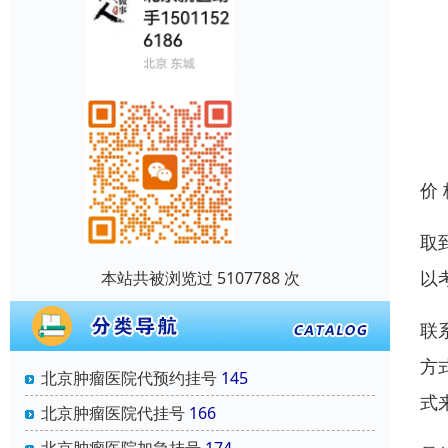
价
取
以
本站共被浏览过 5107788 次
联
方
北京肿瘤医院代预约挂号
145
式
北京肿瘤医院代挂号
166