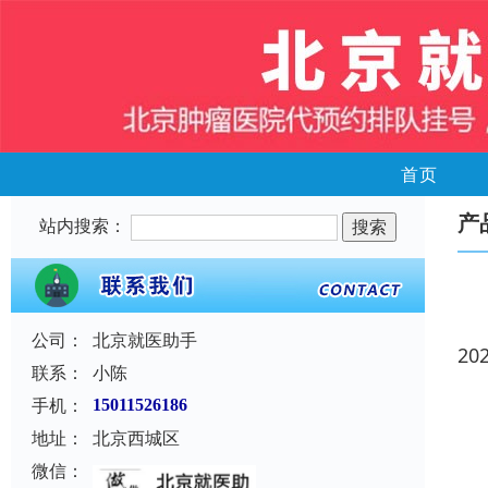
首页
产
站内搜索：
公司：
北京就医助手
20
联系：
小陈
手机：
15011526186
地址：
北京西城区
微信：