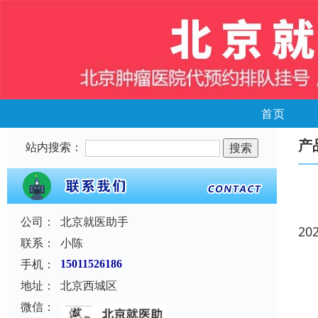
首页
产
站内搜索：
公司：
北京就医助手
20
联系：
小陈
手机：
15011526186
地址：
北京西城区
微信：