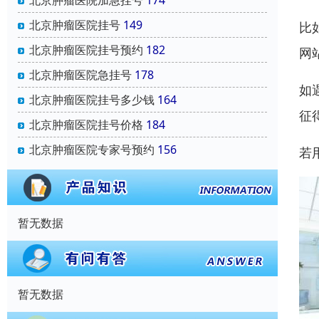
北京肿瘤医院加急挂号
174
北京肿瘤医院挂号
149
比
北京肿瘤医院挂号预约
182
网
北京肿瘤医院急挂号
178
如
北京肿瘤医院挂号多少钱
164
征
北京肿瘤医院挂号价格
184
北京肿瘤医院专家号预约
156
若
暂无数据
暂无数据