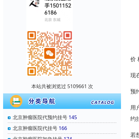
价
现
本站共被浏览过 5109661 次
预
用
北京肿瘤医院代预约挂号
145
约
北京肿瘤医院代挂号
166
若