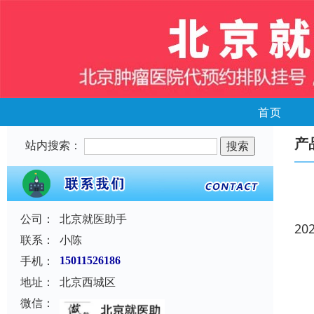
首页
产
站内搜索：
公司：
北京就医助手
20
联系：
小陈
手机：
15011526186
地址：
北京西城区
微信：