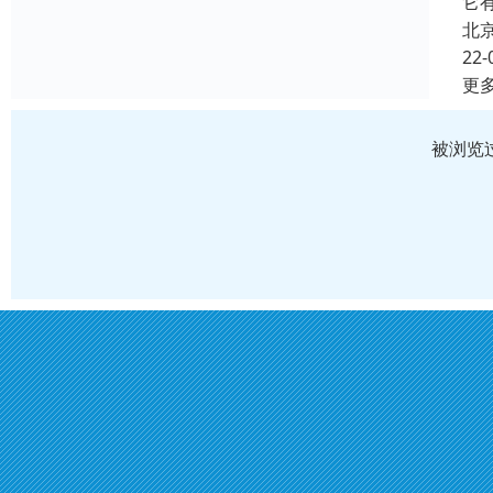
它
北
22-
更
被浏览过