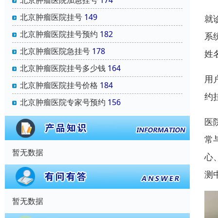
北京肿瘤医院加急挂号
174
北京肿瘤医院挂号
149
就
北京肿瘤医院挂号预约
182
系
北京肿瘤医院急挂号
178
姓
北京肿瘤医院挂号多少钱
164
用
北京肿瘤医院挂号价格
184
约
北京肿瘤医院专家号预约
156
医
常
暂无数据
心
测
暂无数据