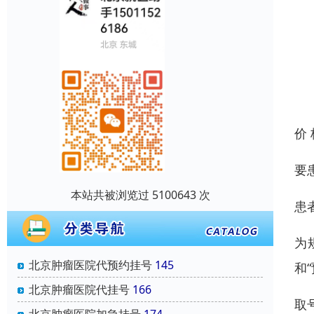
价
要
本站共被浏览过 5100643 次
患
为
北京肿瘤医院代预约挂号
145
和
北京肿瘤医院代挂号
166
取