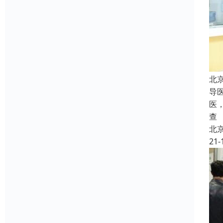
北
导
医
查
北
21-