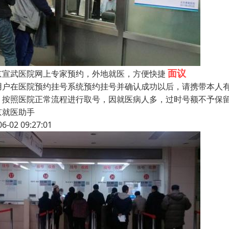
面议
京宣武医院网上专家预约，外地就医，方便快捷
用户在医院预约挂号系统预约挂号并确认成功以后，请携带本人
，按照医院正常流程进行取号，因就医病人多，过时号额不予保
京就医助手
06-02 09:27:01