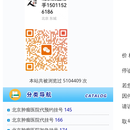
价
停
本站共被浏览过 5104409 次
若
因
请
北京肿瘤医院代预约挂号
145
北京肿瘤医院代挂号
166
取