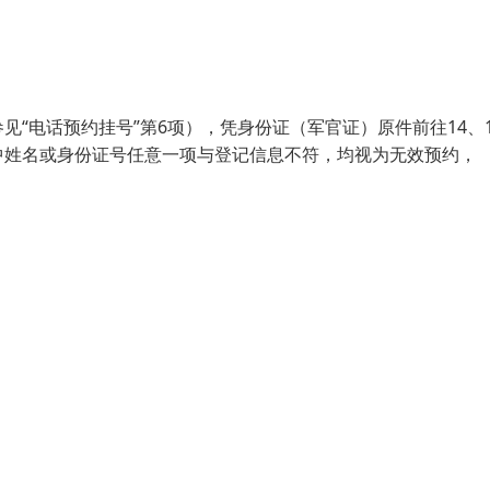
“电话预约挂号”第6项），凭身份证（军官证）原件前往14、1
中姓名或身份证号任意一项与登记信息不符，均视为无效预约，