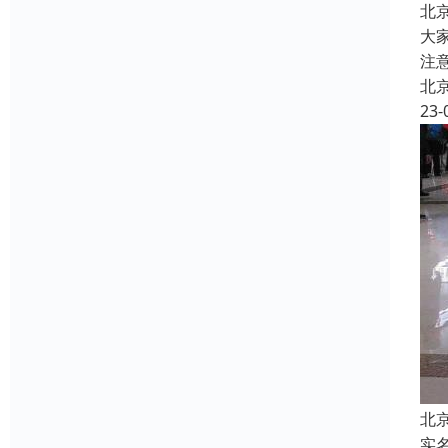
北
大
注
北
23-
北
实