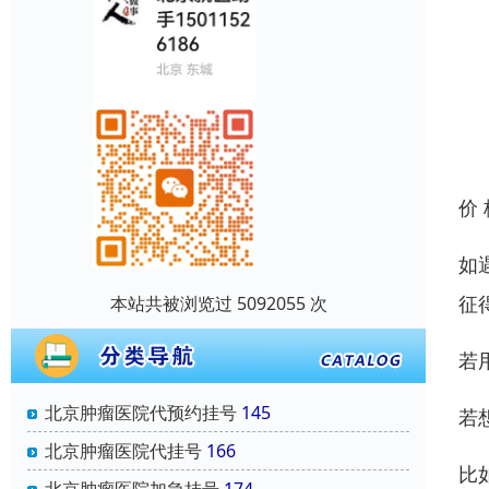
价
如
征
本站共被浏览过 5092055 次
若
北京肿瘤医院代预约挂号
145
若
北京肿瘤医院代挂号
166
比