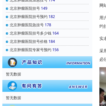
北京肿瘤医院加急挂号
174
网
北京肿瘤医院挂号
149
北京肿瘤医院挂号预约
182
用
北京肿瘤医院急挂号
178
约
北京肿瘤医院挂号多少钱
164
实
北京肿瘤医院挂号价格
184
北京肿瘤医院专家号预约
156
采
必
暂无数据
暂无数据