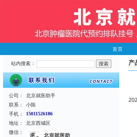
首页
产
站内搜索：
公司：
北京就医助手
20
联系：
小陈
手机：
15011526186
地址：
北京西城区
微信：