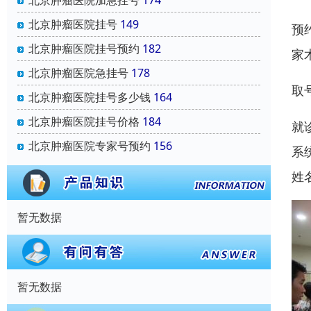
北京肿瘤医院加急挂号
174
北京肿瘤医院挂号
149
预
北京肿瘤医院挂号预约
182
家
北京肿瘤医院急挂号
178
取
北京肿瘤医院挂号多少钱
164
北京肿瘤医院挂号价格
184
就
北京肿瘤医院专家号预约
156
系
姓
暂无数据
暂无数据