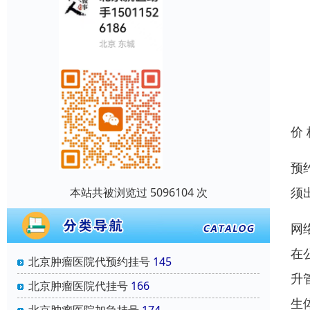
价
预
须
本站共被浏览过 5096104 次
网
在
北京肿瘤医院代预约挂号
145
升
北京肿瘤医院代挂号
166
生